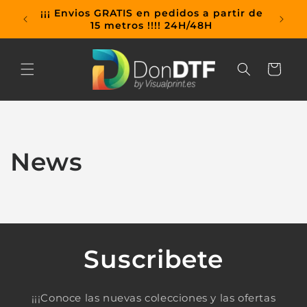
Ir
¡¡¡ Envios GRATIS en pedidos a partir de
directamente
15 metros !!!! 24H/48H
al contenido
Carrito
News
Suscribete
¡¡¡Conoce las nuevas colecciones y las ofertas